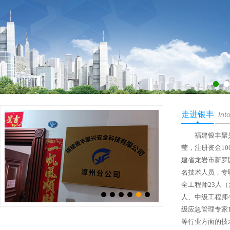
走进银丰
Int
福建银丰聚兴安
莹，注册资金10
建省龙岩市新罗区
名技术人员，专
全工程师23人
人、中级工程师
级应急管理专家
等行业方面的技