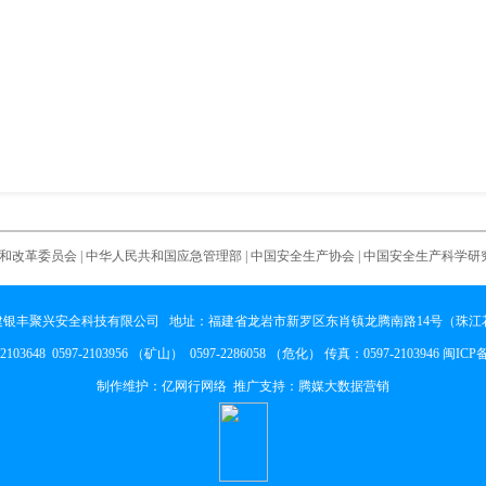
和改革委员会
|
中华人民共和国应急管理部
|
中国安全生产协会
|
中国安全生产科学研
银丰聚兴安全科技有限公司 地址：福建省龙岩市新罗区东肖镇龙腾南路14号（珠江花
103648 0597-2103956 （矿山） 0597-2286058 （危化） 传真：0597-2103946
闽ICP备
制作维护：
亿网行网络
推广支持：腾媒大数据营销