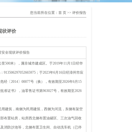
您当前所在位置：
首 页
>> 评价报告
现状评价
营安全现状评价报告
500米），属非城市建成区。于2019年11月1日经华
6297052665975；于2023年6月16日经漳州市应
014〕00077号（换），有效期至2026年6月15
准证书》，油零售证书第963027号，有效期至2026
民用建筑，南侧为民用建筑，西侧为河流，东侧有架空
中部布置站房，站房西北侧布置油罐区、
三次油气回收
口
及消防沙池等，北侧布置卫生间、自动洗车机（已停