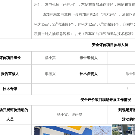
用）、发电机房（已停用），东侧布置加油作业区，南侧布置
该加油站
加油罩棚下设有加油机2台（均为2枪）。油罐区设
#
#
积为15m³；95
汽油罐1个，容积为12m³；0
柴油罐1个，容积均为
积折半计入油罐总容积），按《汽车加油加气加氢站技术标准》GB5
安全评价项目参与人员
评价项目组长
杨小宾
报告编制人
报告审核人
李德兴
技术负责人
陈金
技术专家
/
安全评价项目现场开展工作情况
场开展评价活动的
到现场开
杨小宾、许碧华
人员
活动的