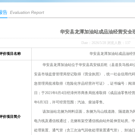
报告
Evaluation Report
华安县龙潭加油站成品油经营安全
Date：2026/5/28 浏览人数：137
评价项目名称
华安县龙潭加油站成品油经
华安县龙潭加油站位于华安县高安镇后乾（县道良马线40公里
安县市场监督管理局登记取得《营业执照》，统一社会信用代码：91350
急管理局批准取得《危险化学品经营许可证》，证书编号：闽漳危经〔2
日；于2021年6月4日经漳州市商务局批准取得《成品油零售经营批
年6月3日，许可经营范围：汽油、柴油零售。
该加油站北侧为饲料店面，东侧为马山线道路、隔道路为
评价项目简介
电力线及通信线通过，北侧有架空通信线由站外延伸至站房。
处理装置、通气管
（含三次油气回收处理装置通气管）、
卸油