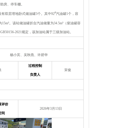
辅助房、停车棚。
#
有双层埋地卧式储油罐3个。其中92
汽油罐1个，容
15m³。该站储油罐折合汽油储量为34.5m³（柴油罐容
0156-2021规定，该加油站属于三级加油站。
杨小宾、吴秋燕、许碧华
过程控制
洪
宋俊
负责人
展评价
2026
年3月13日
时间